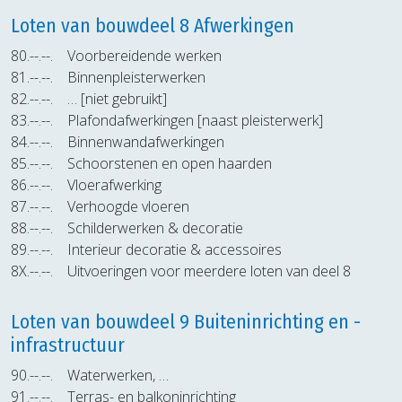
Loten van bouwdeel 8 Afwerkingen
80.--.--.
Voorbereidende werken
81.--.--.
Binnenpleisterwerken
82.--.--.
… [niet gebruikt]
83.--.--.
Plafondafwerkingen [naast pleisterwerk]
84.--.--.
Binnenwandafwerkingen
85.--.--.
Schoorstenen en open haarden
86.--.--.
Vloerafwerking
87.--.--.
Verhoogde vloeren
88.--.--.
Schilderwerken & decoratie
89.--.--.
Interieur decoratie & accessoires
8X.--.--.
Uitvoeringen voor meerdere loten van deel 8
Loten van bouwdeel 9 Buiteninrichting en -
infrastructuur
90.--.--.
Waterwerken, …
91.--.--.
Terras- en balkoninrichting