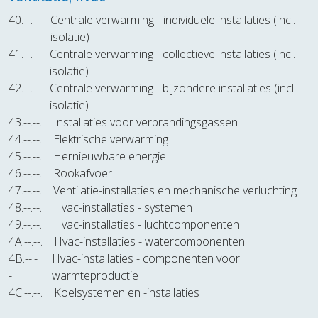
40.--.-
Centrale verwarming - individuele installaties (incl.
-.
isolatie)
41.--.-
Centrale verwarming - collectieve installaties (incl.
-.
isolatie)
42.--.-
Centrale verwarming - bijzondere installaties (incl.
-.
isolatie)
43.--.--.
Installaties voor verbrandingsgassen
44.--.--.
Elektrische verwarming
45.--.--.
Hernieuwbare energie
46.--.--.
Rookafvoer
47.--.--.
Ventilatie-installaties en mechanische verluchting
48.--.--.
Hvac-installaties - systemen
49.--.--.
Hvac-installaties - luchtcomponenten
4A.--.--.
Hvac-installaties - watercomponenten
4B.--.-
Hvac-installaties - componenten voor
-.
warmteproductie
4C.--.--.
Koelsystemen en -installaties