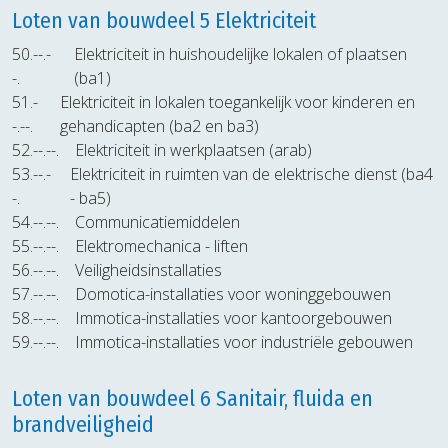
Loten van bouwdeel 5 Elektriciteit
50.--.-
Elektriciteit in huishoudelijke lokalen of plaatsen
-.
(ba1)
51.-
Elektriciteit in lokalen toegankelijk voor kinderen en
-.--.
gehandicapten (ba2 en ba3)
52.--.--.
Elektriciteit in werkplaatsen (arab)
53.--.-
Elektriciteit in ruimten van de elektrische dienst (ba4
-.
- ba5)
54.--.--.
Communicatiemiddelen
55.--.--.
Elektromechanica - liften
56.--.--.
Veiligheidsinstallaties
57.--.--.
Domotica-installaties voor woninggebouwen
58.--.--.
Immotica-installaties voor kantoorgebouwen
59.--.--.
Immotica-installaties voor industriële gebouwen
Loten van bouwdeel 6 Sanitair, fluida en
brandveiligheid