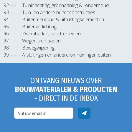
92.--.--.
Tuininrichting, groenaanleg & -onderhoud
93.--.--.
Tuin- en andere buitenconstructies
94.--.--.
Buitenmeubilair & uitrustingselementen
95.--.--.
Buitenverlichting, …
96.--.--.
Zwembaden, sportterreinen, …
97.--.--.
Wegenis en paden
98.--.--.
Bewegwijzering
99.--.--.
Afsluitingen en andere omheiningen buiten
ONTVANG NIEUWS OVER
BOUWMATERIALEN & PRODUCTEN
- DIRECT IN DE INBOX