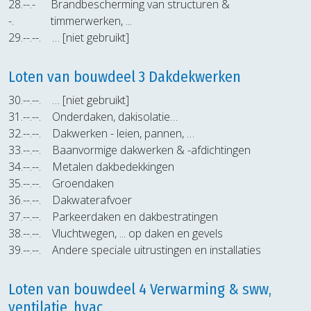
28.--.-
Brandbescherming van structuren &
-.
timmerwerken, ...
29.--.--.
… [niet gebruikt]
Loten van bouwdeel 3 Dakdekwerken
30.--.--.
… [niet gebruikt]
31.--.--.
Onderdaken, dakisolatie…
32.--.--.
Dakwerken - leien, pannen, …
33.--.--.
Baanvormige dakwerken & -afdichtingen
34.--.--.
Metalen dakbedekkingen
35.--.--.
Groendaken
36.--.--.
Dakwaterafvoer
37.--.--.
Parkeerdaken en dakbestratingen
38.--.--.
Vluchtwegen, ... op daken en gevels
39.--.--.
Andere speciale uitrustingen en installaties
Loten van bouwdeel 4 Verwarming & sww,
ventilatie, hvac