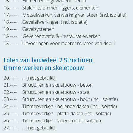
15.--.--.
Elementen in gewapend beton
16.--.--.
Stalen kolommen, liggers, elementen
17.--.--.
Metselwerken, verwerking van steen (incl. isolatie)
18.--.--.
Gevelafwerkingen (incl. isolatie)
19.--.--.
Gevelsystemen
1A.--.--.
Gevelrenovatie & -restauratiewerken
1X.--.--.
Uitvoeringen voor meerdere loten van deel 1
Loten van bouwdeel 2 Structuren,
timmerwerken en skeletbouw
20.--.--.
… [niet gebruikt]
21.--.--.
Structuren en skeletbouw - beton
22.--.--.
Structuren en skeletbouw - staal
23.--.--.
Structuren en skeletbouw - hout (incl. isolatie)
24.--.--.
Timmerwerken - hellende daken (incl. isolatie)
25.--.--.
Timmerwerken - platte daken (incl. isolatie)
26.--.--.
Timmerwerken - vloeren (incl. isolatie)
27.--.--.
… [niet gebruikt]