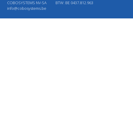
COBOSYSTEMS NV-SA
BTW: BE 0437.812.963
info@cobosystems.be