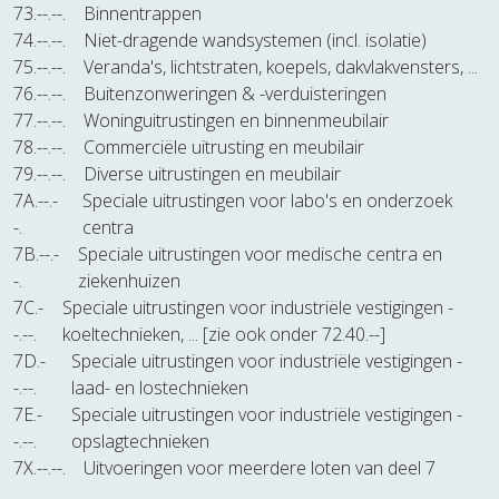
73.--.--.
Binnentrappen
74.--.--.
Niet-dragende wandsystemen (incl. isolatie)
75.--.--.
Veranda's, lichtstraten, koepels, dakvlakvensters, ...
76.--.--.
Buitenzonweringen & -verduisteringen
77.--.--.
Woninguitrustingen en binnenmeubilair
78.--.--.
Commerciële uitrusting en meubilair
79.--.--.
Diverse uitrustingen en meubilair
7A.--.-
Speciale uitrustingen voor labo's en onderzoek
-.
centra
7B.--.-
Speciale uitrustingen voor medische centra en
-.
ziekenhuizen
7C.-
Speciale uitrustingen voor industriële vestigingen -
-.--.
koeltechnieken, ... [zie ook onder 72.40.--]
7D.-
Speciale uitrustingen voor industriële vestigingen -
-.--.
laad- en lostechnieken
7E.-
Speciale uitrustingen voor industriële vestigingen -
-.--.
opslagtechnieken
7X.--.--.
Uitvoeringen voor meerdere loten van deel 7