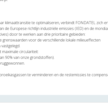
ar klimaattransitie te optimaliseren, verbindt FONDATEL zich e
an de Europese richtlijn industriële emissies (IED) en de mondia
tives) door te werken aan drie prioritaire gebieden:
 de grenswaarden voor de verschillende lokale milieueffecten
n vastgelegd.
maximale circulariteit:
 dan 90% van onze grondstoffen).
teruggewonnen.
.
n broeikasgassen te verminderen en de restemissies te compens