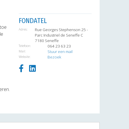
FONDATEL
rtoe
Adres:
Rue Georges Stephenson 25 -
le
Parc Industriel de Seneffe C
7180 Seneffe
Telefoon:
064 23 63 23
Mail:
Stuur een mail
Website:
Bezoek
eren.