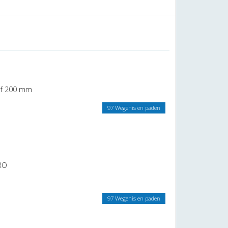
of 200 mm
97 Wegenis en paden
PRO
97 Wegenis en paden