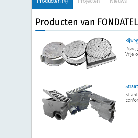
Producten (4)
Projecten
Nieuws
Producten van FONDATEL
Rijwe
Rijwe
Vrije
Straat
Straat
confo