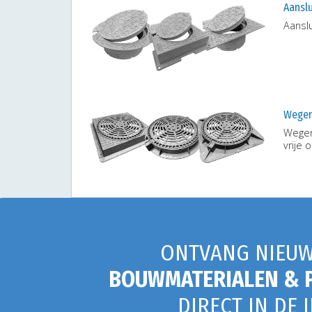
Aansl
Aansl
Wegen
Wegen
vrije
ONTVANG NIEUW
BOUWMATERIALEN & 
DIRECT IN DE 