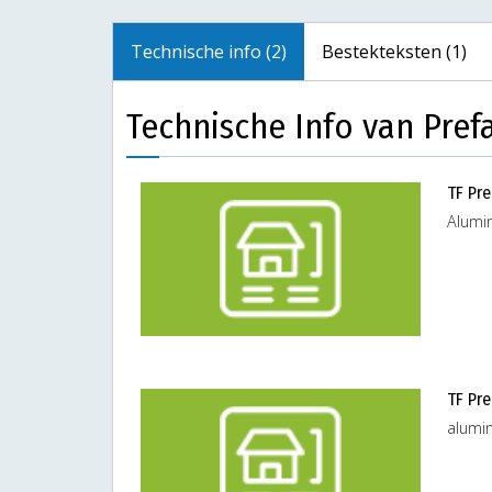
Technische info (2)
Bestekteksten (1)
Technische Info van Pref
TF Pr
Alumi
TF Pr
alumi