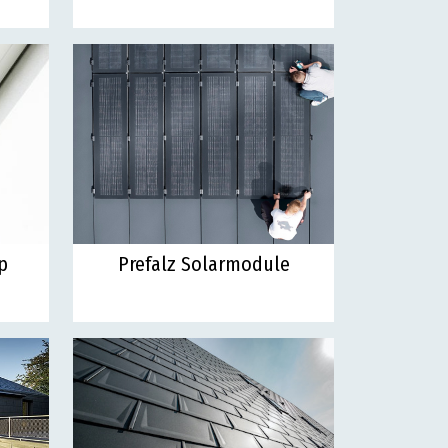
p
Prefalz Solarmodule