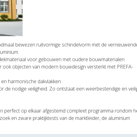
endmaal bewezen ruitvormige schindelvorm met de vernieuwend
luminium.
t dekmateriaal voor gebouwen met oudere bouwmaterialen.
er ook objecten van modern bouwdesign versterkt met PREFA-
e en harmonische dakvlakken.
r de nodige veiligheid. Zo ontstaat een weerbestendige en veili
en perfect op elkaar afgestemd compleet programma rondom h
zoek en zware praktijktests van de marktleider, de aluminium