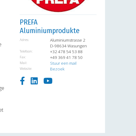
PREFA
Aluminiumprodukte
Adres:
Aluminiumstrasse 2
e
D-98634 Wasungen
Telefoon:
+32 478 54 53 88
Fax:
+49 369 41 78 50
Mail:
Stuur een mail
Website:
Bezoek
ge
et