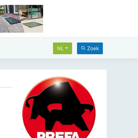
NL
Zoek