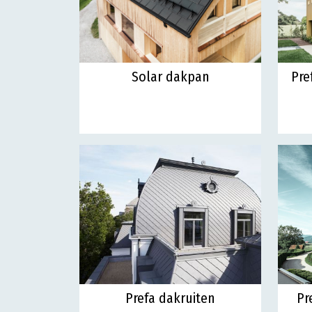
Solar dakpan
Pre
Prefa dakruiten
Pr