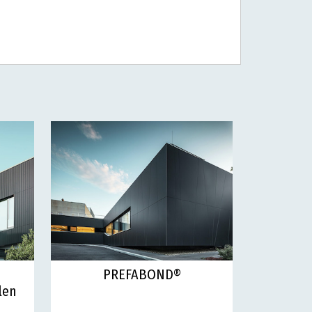
PREFABOND®
len