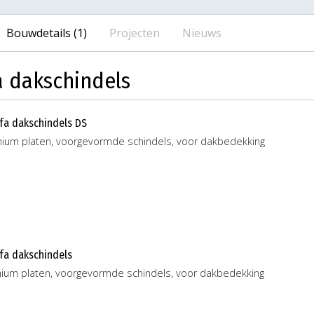
Bouwdetails (1)
Projecten
Nieuws
a dakschindels
efa dakschindels DS
nium platen, voorgevormde schindels, voor dakbedekking
efa dakschindels
nium platen, voorgevormde schindels, voor dakbedekking