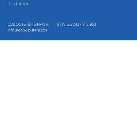
Disclaimer
COBOSYSTEMS NV-SA
BTW: BE 0437.812.963
info@cobosystems.be