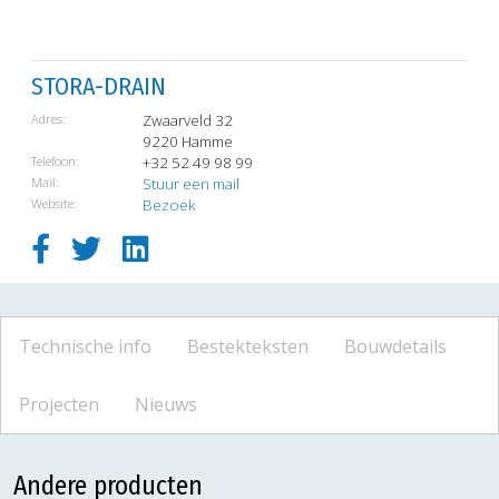
STORA-DRAIN
Adres:
Zwaarveld 32
9220 Hamme
Telefoon:
+32 52 49 98 99
Mail:
Stuur een mail
Website:
Bezoek
Technische info
Bestekteksten
Bouwdetails
Projecten
Nieuws
Andere producten