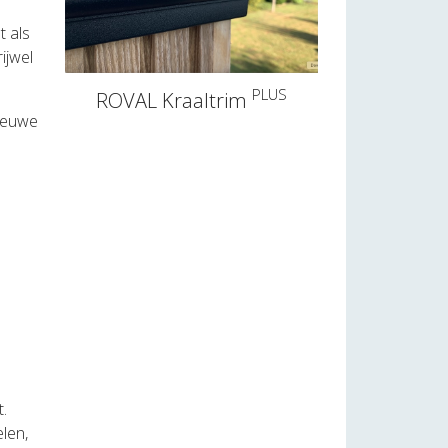
t als
ijwel
PLUS
ROVAL Kraaltrim
nieuwe
.
elen,