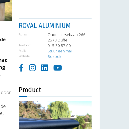
ROVAL ALUMINIUM
Adres:
Oude Liersebaan 266
 de
2570 Duffel
Telefoon:
015 30 87 00
Mail:
Stuur een mail
Website:
Bezoek
met
ang
.
Product
l door
 de
e,