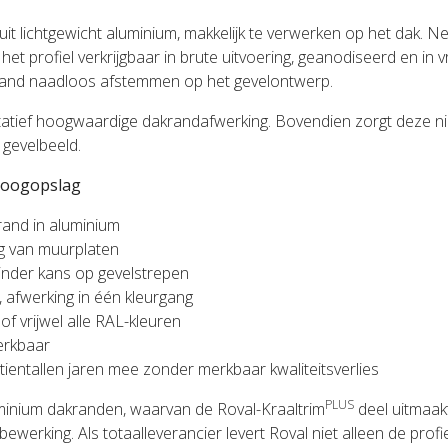
t lichtgewicht aluminium, makkelijk te verwerken op het dak. Ne
t profiel verkrijgbaar in brute uitvoering, geanodiseerd en in vr
akrand naadloos afstemmen op het gevelontwerp.
tatief hoogwaardige dakrandafwerking. Bovendien zorgt deze 
 gevelbeeld.
 oogopslag
krand in aluminium
ng van muurplaten
 minder kans op gevelstrepen
 afwerking in één kleurgang
f vrijwel alle RAL-kleuren
erkbaar
entallen jaren mee zonder merkbaar kwaliteitsverlies
PLUS
uminium dakranden, waarvan de Roval-Kraaltrim
deel uitmaakt
bewerking. Als totaalleverancier levert Roval niet alleen de profi