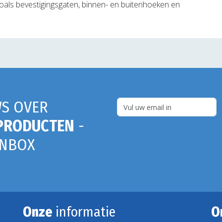
oals bevestigingsgaten, binnen- en buitenhoeken en
S OVER
PRODUCTEN
-
INBOX
Onze
informatie
O