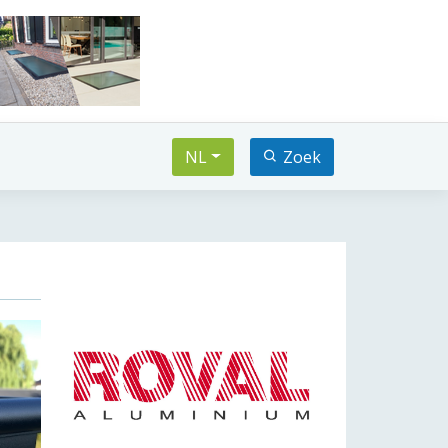
NL
Zoek
xt