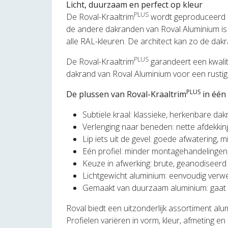
Licht, duurzaam en perfect op kleur
PLUS
De Roval-Kraaltrim
wordt geproduceerd ui
de andere dakranden van Roval Aluminium is he
alle RAL-kleuren. De architect kan zo de d
PLUS
De Roval-Kraaltrim
garandeert een kwali
dakrand van Roval Aluminium voor een rustig
PLUS
De plussen van Roval-Kraaltrim
in één
Subtiele kraal: klassieke, herkenbare da
Verlenging naar beneden: nette afdekki
Lip iets uit de gevel: goede afwatering,
Eén profiel: minder montagehandelingen,
Keuze in afwerking: brute, geanodiseerd o
Lichtgewicht aluminium: eenvoudig verw
Gemaakt van duurzaam aluminium: gaat ti
Roval biedt een uitzonderlijk assortiment al
Profielen variëren in vorm, kleur, afmeting en 