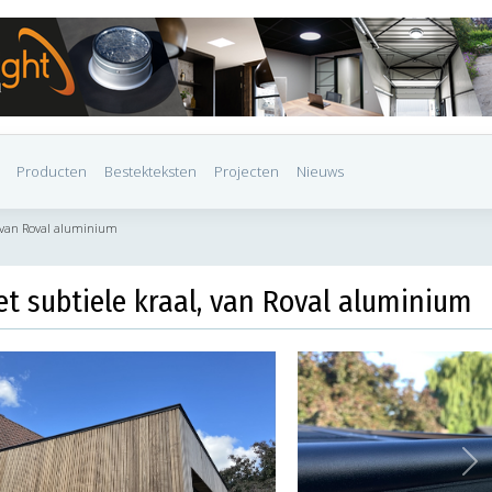
Producten
Bestekteksten
Projecten
Nieuws
, van Roval aluminium
t subtiele kraal, van Roval aluminium
Ne