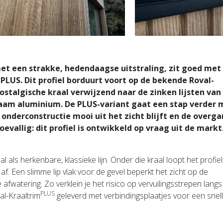
et een strakke, hedendaagse uitstraling, zit goed met
LUS. Dit profiel borduurt voort op de bekende Roval-
stalgische kraal verwijzend naar de zinken lijsten van
aam aluminium. De PLUS-variant gaat een stap verder 
onderconstructie mooi uit het zicht blijft en de overg
oevallig: dit profiel is ontwikkeld op vraag uit de markt
l als herkenbare, klassieke lijn. Onder die kraal loopt het profie
f. Een slimme lip vlak voor de gevel beperkt het zicht op de
fwatering. Zo verklein je het risico op vervuilingsstrepen langs
PLUS
al-Kraaltrim
geleverd met verbindingsplaatjes voor een snell