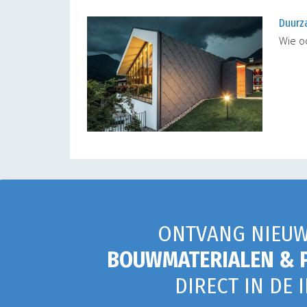
Duurz
Wie oo
ONTVANG NIEUW
BOUWMATERIALEN & 
DIRECT IN DE 