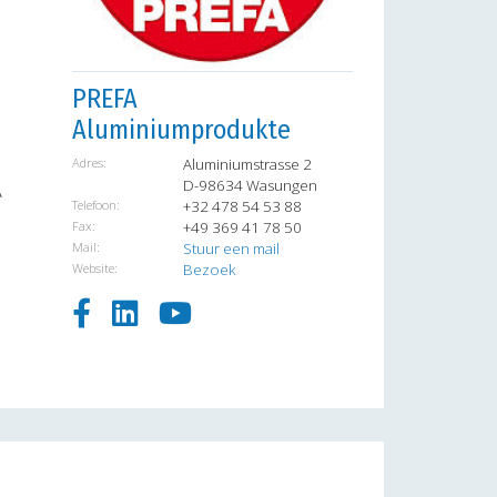
PREFA
Aluminiumprodukte
Adres:
Aluminiumstrasse 2
D-98634 Wasungen
A
Telefoon:
+32 478 54 53 88
Fax:
+49 369 41 78 50
Mail:
Stuur een mail
Website:
Bezoek