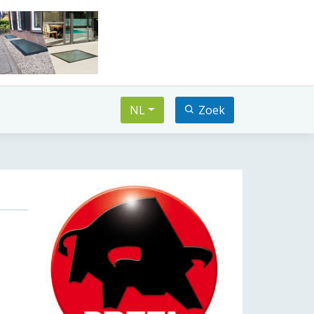
NL
Zoek