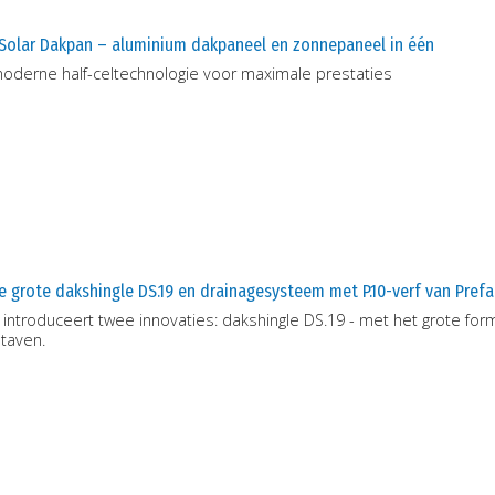
 Solar Dakpan – aluminium dakpaneel en zonnepaneel in één
moderne half-celtechnologie voor maximale prestaties
 grote dakshingle DS.19 en drainagesysteem met P.10-verf van Prefa
 introduceert twee innovaties: dakshingle DS.19 - met het grote f
taven.