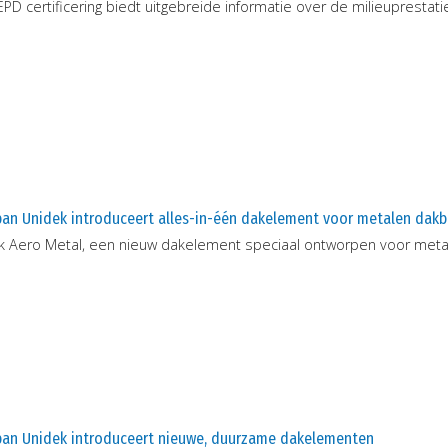
PD certificering biedt uitgebreide informatie over de milieupresta
pan Unidek introduceert alles-in-één dakelement voor metalen dak
k Aero Metal, een nieuw dakelement speciaal ontworpen voor met
pan Unidek introduceert nieuwe, duurzame dakelementen