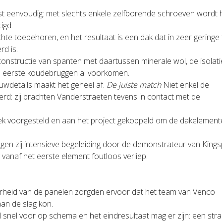
st eenvoudig: met slechts enkele zelfborende schroeven wordt 
igd.
e toebehoren, en het resultaat is een dak dat in zeer geringe t
rd is.
kconstructie van spanten met daartussen minerale wol, de isolat
e eerste koudebruggen al voorkomen.
uwdetails maakt het geheel af.
De juiste match
Niet enkel de
rd: zij brachten Vanderstraeten tevens in contact met de
 voorgesteld en aan het project gekoppeld om de dakelement
egen zij intensieve begeleiding door de demonstrateur van King
 vanaf het eerste element foutloos verliep.
arheid van de panelen zorgden ervoor dat het team van Venco
an de slag kon.
l snel voor op schema en het eindresultaat mag er zijn: een stra