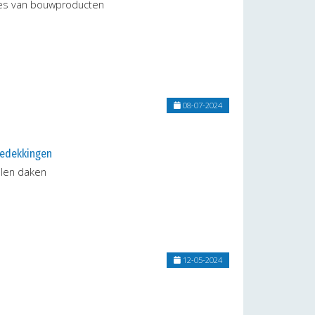
ties van bouwproducten
08-07-2024
bedekkingen
alen daken
12-05-2024