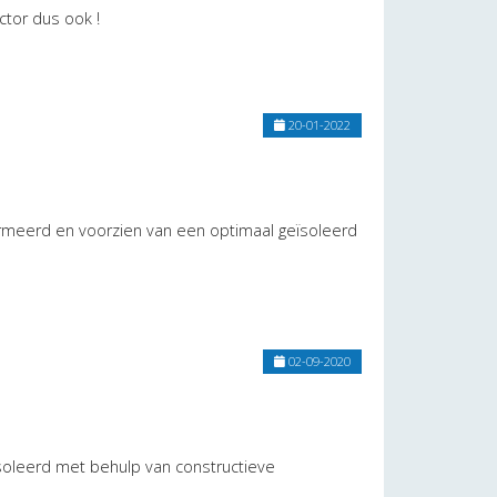
tor dus ook !
20-01-2022
ormeerd en voorzien van een optimaal geïsoleerd
02-09-2020
oleerd met behulp van constructieve