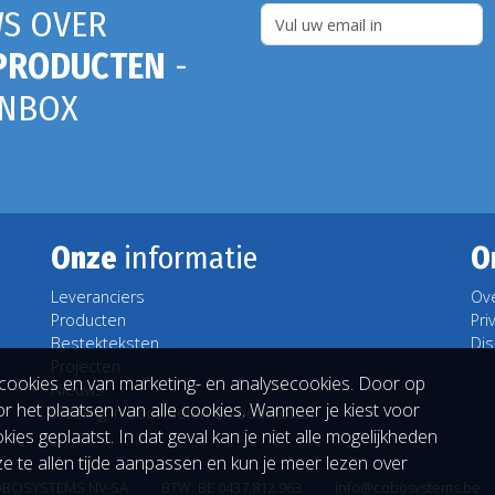
S OVER
PRODUCTEN
-
INBOX
Onze
informatie
O
Leveranciers
Ov
Producten
Pri
Bestekteksten
Dis
Projecten
cookies en van marketing- en analysecookies. Door op
Nieuws
r het plaatsen van alle cookies. Wanneer je kiest voor
Indeling in bouwdelen en bouwloten
es geplaatst. In dat geval kan je niet alle mogelijkheden
e te allen tijde aanpassen en kun je meer lezen over
BOSYSTEMS NV-SA
BTW: BE 0437.812.963
info@cobosystems.be