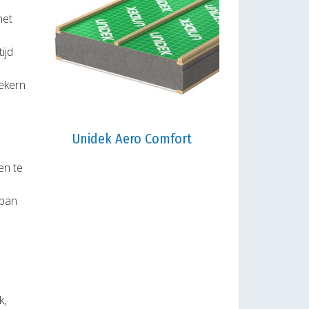
het
ijd
iekern
Unidek Aero Comfort
en te
span
k,