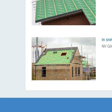
In sne
NV Gi