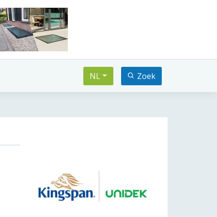
NL
Zoek