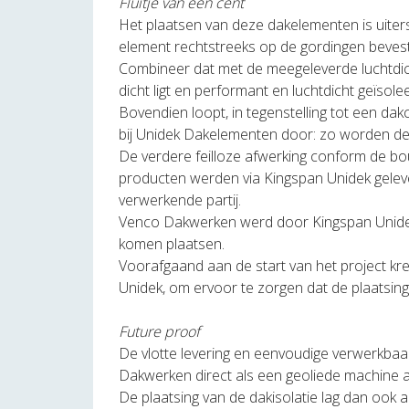
Fluitje van een cent
Het plaatsen van deze dakelementen is uiter
element rechtstreeks op de gordingen bevest
Combineer dat met de meegeleverde luchtdicht
dicht ligt en performant en luchtdicht geïsolee
Bovendien loopt, in tegenstelling tot een da
bij Unidek Dakelementen door: zo worden d
De verdere feilloze afwerking conform de bo
producten werden via Kingspan Unidek geleve
verwerkende partij.
Venco Dakwerken werd door Kingspan Unidek
komen plaatsen.
Voorafgaand aan de start van het project kr
Unidek, om ervoor te zorgen dat de plaatsing
Future proof
De vlotte levering en eenvoudige verwerkba
Dakwerken direct als een geoliede machine a
De plaatsing van de dakisolatie lag dan ook a