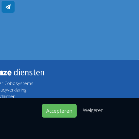
nze
diensten
er Cobosystems
vacyverklaring
claimer
Weigeren
Accepteren