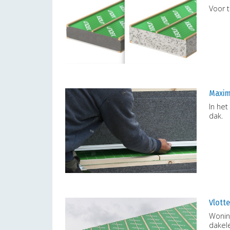
Voor 
Maxim
In he
dak.
Vlott
Wonin
dakel