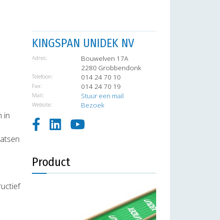
KINGSPAN UNIDEK NV
Adres:
Bouwelven 17A
2280 Grobbendonk
Telefoon:
014 24 70 10
Fax:
014 24 70 19
Mail:
Stuur een mail
Website:
Bezoek
 in
aatsen
Product
uctief