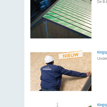
De B-E
Kings
Unide
Kings