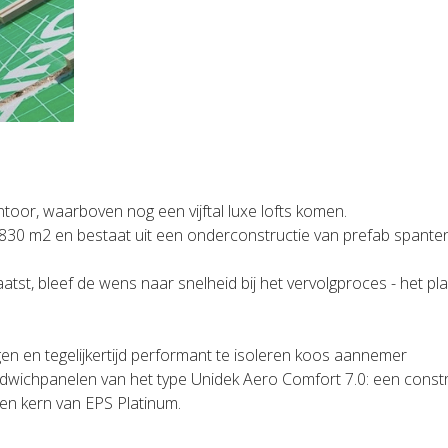
toor, waarboven nog een vijftal luxe lofts komen.
1830 m2 en bestaat uit een onderconstructie van prefab spanten
tst, bleef de wens naar snelheid bij het vervolgproces - het pl
en en tegelijkertijd performant te isoleren koos aannemer
wichpanelen van het type Unidek Aero Comfort 7.0: een constr
en kern van EPS Platinum.