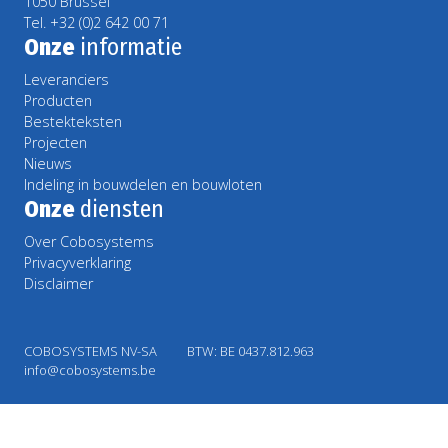
1050 Brussel
Tel. +32 (0)2 642 00 71
Onze
informatie
Leveranciers
Producten
Bestekteksten
Projecten
Nieuws
Indeling in bouwdelen en bouwloten
Onze
diensten
Over Cobosystems
Privacyverklaring
Disclaimer
COBOSYSTEMS NV-SA
BTW: BE 0437.812.963
info@cobosystems.be