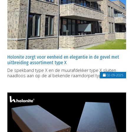
Holonite zorgt voor eenheid en elegantie in de gevel met
uitbreiding assortiment type X
De spekband type X en de muurafdekker type X sluiten
naadloos aan op de al bekende raamdorpel type X.
02-09-2025