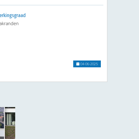
erkingsgraad
dakranden
04-06-2025