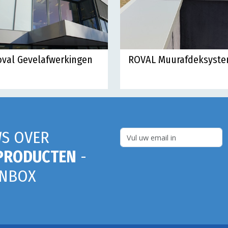
val Gevelafwerkingen
ROVAL Muurafdeksyst
S OVER
PRODUCTEN
-
INBOX