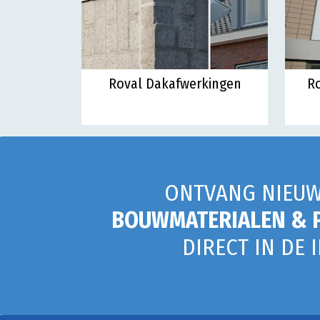
Roval Dakafwerkingen
Ro
ONTVANG NIEUW
BOUWMATERIALEN & 
DIRECT IN DE 