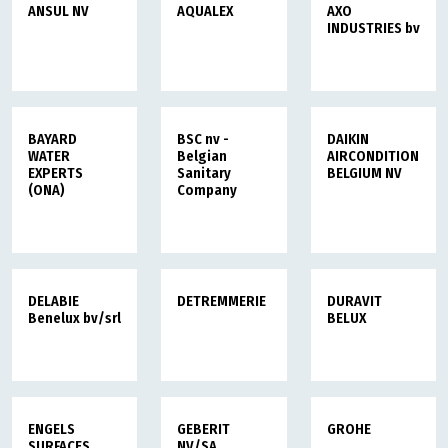
ANSUL NV
AQUALEX
AXO
INDUSTRIES bv
BAYARD
BSC nv -
DAIKIN
WATER
Belgian
AIRCONDITIONING
EXPERTS
Sanitary
BELGIUM NV
(ONA)
Company
DELABIE
DETREMMERIE
DURAVIT
Benelux bv/srl
BELUX
ENGELS
GEBERIT
GROHE
SURFACES
NV/SA