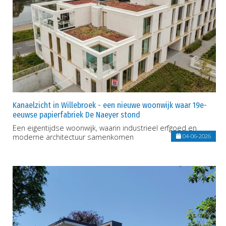
Kanaelzicht in Willebroek - een nieuwe woonwijk waar 19e-
eeuwse papierfabriek De Naeyer stond
Een eigentijdse woonwijk, waarin industrieel erfgoed en
moderne architectuur samenkomen
04-06-2026