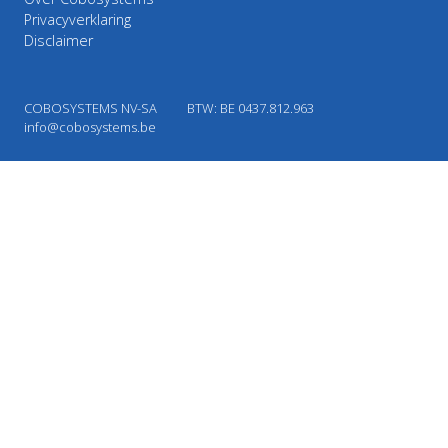
Privacyverklaring
Disclaimer
COBOSYSTEMS NV-SA
BTW: BE 0437.812.963
info@cobosystems.be