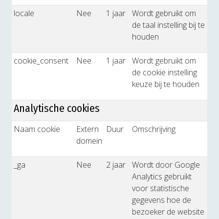
locale
Nee
1 jaar
Wordt gebruikt om
de taal instelling bij te
houden
cookie_consent
Nee
1 jaar
Wordt gebruikt om
de cookie instelling
keuze bij te houden
Analytische cookies
Naam cookie
Extern
Duur
Omschrijving
domein
_ga
Nee
2 jaar
Wordt door Google
Analytics gebruikt
voor statistische
gegevens hoe de
bezoeker de website