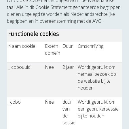
Dit Cookie Statement is opgesteld in de Nederlandse
taal. Alle in dit Cookie Statement gehanteerde begrippen
dienen uitgelegd te worden als Nederlandsrechtelijke
begrippen en in overeenstemming met de AVG.
Functionele cookies
Naam cookie
Extern
Duur
Omschrijving
domein
_ cobouuid
Nee
2 jaar
Wordt gebruikt om
herhaal bezoek op
de website bij te
houden
_cobo
Nee
duur
Wordt gebruikt om
van
een gebruikersessie
de
bij te houden
sessie