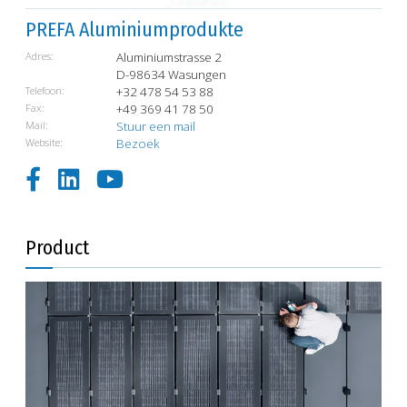
PREFA Aluminiumprodukte
Adres:
Aluminiumstrasse 2
D-98634 Wasungen
Telefoon:
+32 478 54 53 88
Fax:
+49 369 41 78 50
Mail:
Stuur een mail
Website:
Bezoek
Product