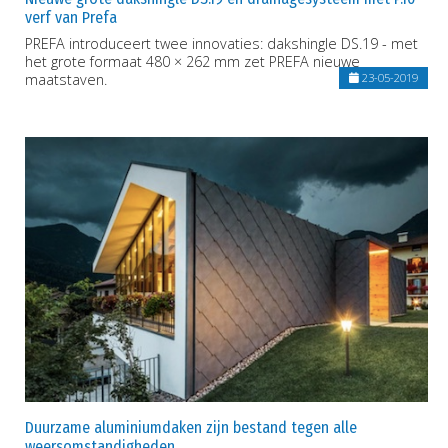
verf van Prefa
PREFA introduceert twee innovaties: dakshingle DS.19 - met
het grote formaat 480 × 262 mm zet PREFA nieuwe
maatstaven.
23-05-2019
Duurzame aluminiumdaken zijn bestand tegen alle
weersomstandigheden