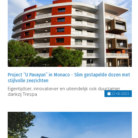
Project “U Pavayun” in Monaco - Slim gestapelde dozen met
stijlvolle zeezichten
Eigentijdser, innovatiever en uiteindelijk ook duurzamer
dankzij Trespa.
22-06-2023