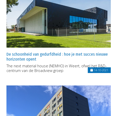
De schoonheid van gedurfdheid : hoe je met succes nieuwe
horizonten opent
The next material house (NEMHO) in Weert, ofwel het R&D-
centrum van de Broadview groep
14-10-2021