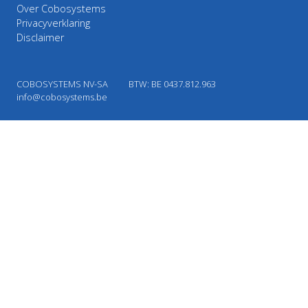
Over Cobosystems
Privacyverklaring
Disclaimer
COBOSYSTEMS NV-SA
BTW: BE 0437.812.963
info@cobosystems.be