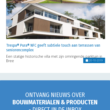
Trespa® Pura® NFC geeft subtiele touch aan terrassen van
seniorencomplex
Een statige historische villa met zijn omringende parktuin in
Bree
20-10-2019
ONTVANG NIEUWS OVER
BOUWMATERIALEN & PRODUCTEN
- DIRECT IN DE INBOX