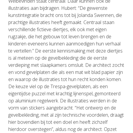
Welbevinden staat centraal. Daar kunnen ook de
illustraties aan bijdragen. Hubert: “De gewenste
kunstintegratie bracht ons tot bij Jolanda Swennen, die
prachtige illustraties heeft gemaakt. Centraal staan
verschillende fictieve diertjes, elk ook met eigen
rugzakje, die het gebouw tot leven brengen en de
kinderen eveneens kunnen aanmoedigen hun verhaal
te vertellen.” De eerste kennismaking met deze diertjes
is al meteen op de gevelbekleding die de eerste
verdieping met slaapkamers omsluit. De architect zocht
en vond gevelplaten die als een mat wit blad papier zijn
en waarop de illustraties tot hun recht konden komen.
De keuze viel op de Trespa-gevelplaten, als een
eigentijdse puzzel met krachtig lijnenspel, gemonteerd
op aluminium regelwerk. De illustraties werden in de
vorm van stickers aangebracht. “Het ontwerp en de
gevelbekleding, met al zijn technische voordelen, draagt
hier bovendien bij tot een doel en heeft zichzelf
hierdoor overstegen”, aldus nog de architect. Opzet