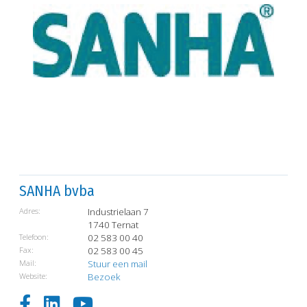
SANHA bvba
Adres:
Industrielaan 7
1740 Ternat
Telefoon:
02 583 00 40
Fax:
02 583 00 45
Mail:
Stuur een mail
Website:
Bezoek