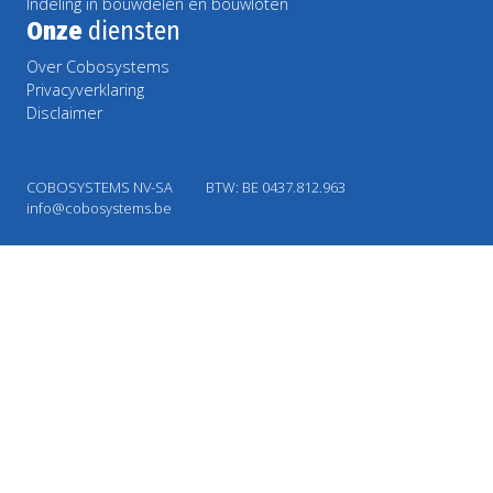
Indeling in bouwdelen en bouwloten
Onze
diensten
Over Cobosystems
Privacyverklaring
Disclaimer
COBOSYSTEMS NV-SA
BTW: BE 0437.812.963
info@cobosystems.be