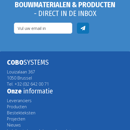
BOUWMATERIALEN & PRODUCTEN
- DIRECT IN DE INBOX
COBO
SYSTEMS
Louizalaan 367
1050 Brussel
Tel. +32 (0)2 642 00 71
Onze
informatie
Leveranciers
Producten
Bestekteksten
Projecten
Nieuws