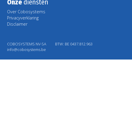
Onze
diensten
Over Cobosystems
Privacyverklaring
Disclaimer
COBOSYSTEMS NV-SA
BTW: BE 0437.812.963
info@cobosystems.be