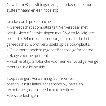
NiroTherm® persfittingen zijn gemarkeerd met hun
systeemnaam en een rode stip.
Unieke combipress functie:
+ Gereedschapscompatibiliteit: Verpersbaar met
persbekken of perskettingen met SA,V en M origineel-
profiel tot 54 mm en daardoor geen risico dat het
gereedschap wordt verwisseld op de bouwplaats.
+ Onverperst ondicht (=gecertificeerde geforceerde
lekkage voor het persen)
+ Push & Stay: Gripfunctie voor een eenvoudige, veilige
montage in elke positie
Toepassingen: Verwarming, sprinkler- en
brandblusinstallaties, scheepsbouw, inerte en
technische gassen, perslucht (olievrij) en
koelwaterleidingen.