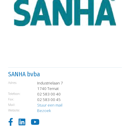
SANHA bvba
Adres:
Industrielaan 7
1740 Ternat
Telefoon:
02 583 00 40
Fax:
02 583 00 45
Mail:
Stuur een mail
Website:
Bezoek