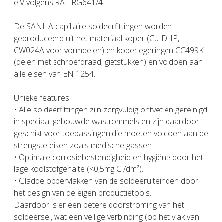
e.V volgens RAL RG641/4.
De SANHA-capillaire soldeerfittingen worden
geproduceerd uit het materiaal koper (Cu-DHP,
CW024A voor vormdelen) en koperlegeringen CC499K
(delen met schroefdraad, gietstukken) en voldoen aan
alle eisen van EN 1254.
Unieke features:
• Alle soldeerfittingen zijn zorgvuldig ontvet en gereinigd
in speciaal gebouwde wastrommels en zijn daardoor
geschikt voor toepassingen die moeten voldoen aan de
strengste eisen zoals medische gassen.
• Optimale corrosiebestendigheid en hygiëne door het
lage koolstofgehalte (<0,5mg C /dm²).
• Gladde oppervlakken van de soldeeruiteinden door
het design van de eigen productietools.
Daardoor is er een betere doorstroming van het
soldeersel, wat een veilige verbinding (op het vlak van