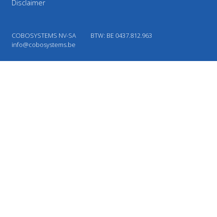
Disclaimer
COBOSYSTEMS NV-SA
BTW: BE 0437.812.963
info@cobosystems.be