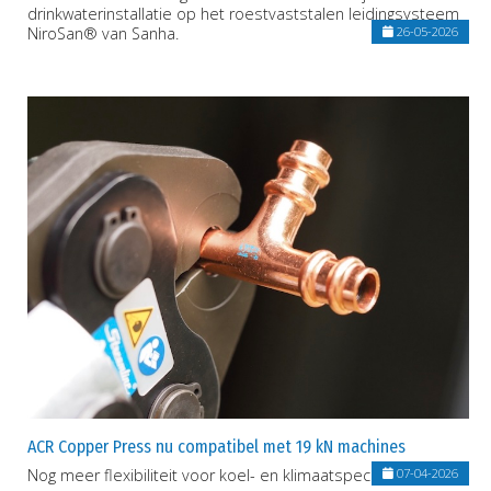
drinkwaterinstallatie op het roestvaststalen leidingsysteem
NiroSan® van Sanha.
26-05-2026
ACR Copper Press nu compatibel met 19 kN machines
Nog meer flexibiliteit voor koel- en klimaatspecialisten
07-04-2026