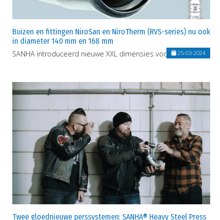
Buizen en fittingen NiroSan en NiroTherm (RVS-series) nu ook
in diameter 140 mm en 168 mm
SANHA introduceerd nieuwe XXL dimensies voor RVS-series
25-03-2024
Twee gloednieuwe perssystemen: SANHA® Heavy Steel Press