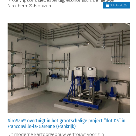
Nikkelvrij, corrosiebestendig, economisch: de nieuwe
NiroTherm®-F-buizen
03-08-2026
NiroSan® overtuigt in het grootschalige project “Ilot D5” in
Franconville-la-Garenne (Frankrijk)
Dit moderne kantoorgebouw vertrouwt voor zijn