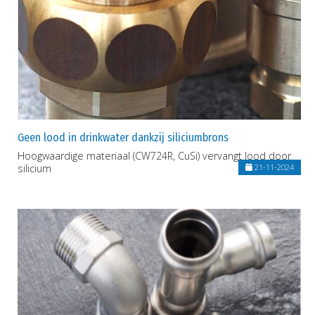
Geen lood in drinkwater dankzij siliciumbrons
Hoogwaardige materiaal (CW724R, CuSi) vervangt lood door
silicium
21-11-2024