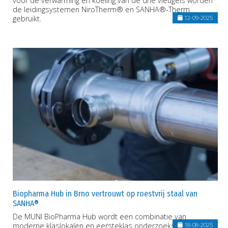
voor de verwarming en koeling van de drie vleugels worden
de leidingsystemen NiroTherm® en SANHA®-Therm
gebruikt.
12-09-2025
Biopharma Hub in Brno vertrouwt op roestvrij staal van
SANHA®
De MUNI BioPharma Hub wordt een combinatie van
moderne klaslokalen en eersteklas onderzoeksfaciliteiten.
18-08-2025