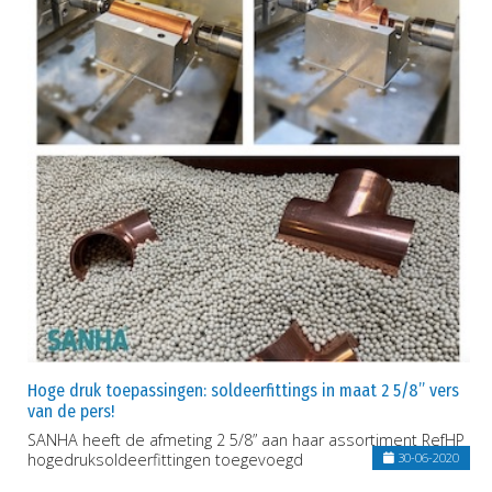
Hoge druk toepassingen: soldeerfittings in maat 2 5/8” vers
van de pers!
SANHA heeft de afmeting 2 5/8” aan haar assortiment RefHP
hogedruksoldeerfittingen toegevoegd
30-06-2020