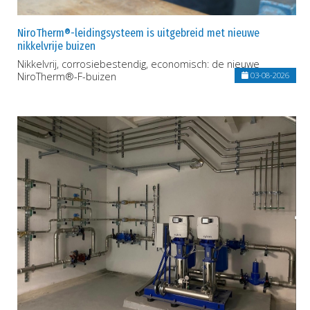
NiroTherm®-leidingsysteem is uitgebreid met nieuwe
nikkelvrije buizen
Nikkelvrij, corrosiebestendig, economisch: de nieuwe
NiroTherm®-F-buizen
03-08-2026