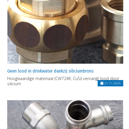
Geen lood in drinkwater dankzij siliciumbrons
Hoogwaardige materiaal (CW724R, CuSi) vervangt lood door
silicium
21-11-2024