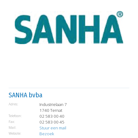
SANHA bvba
Adres:
Industrielaan 7
1740 Ternat
Telefoon:
02 583 00 40
Fax:
02 583 00 45
Mail:
Stuur een mail
Website:
Bezoek