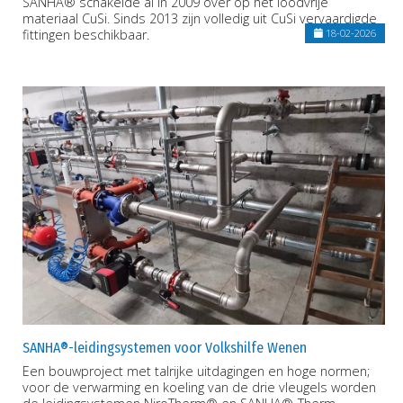
SANHA® schakelde al in 2009 over op het loodvrije
materiaal CuSi. Sinds 2013 zijn volledig uit CuSi vervaardigde
fittingen beschikbaar.
18-02-2026
SANHA®-leidingsystemen voor Volkshilfe Wenen
Een bouwproject met talrijke uitdagingen en hoge normen;
voor de verwarming en koeling van de drie vleugels worden