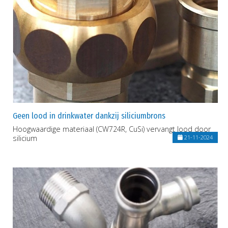
Geen lood in drinkwater dankzij siliciumbrons
Hoogwaardige materiaal (CW724R, CuSi) vervangt lood door
silicium
21-11-2024