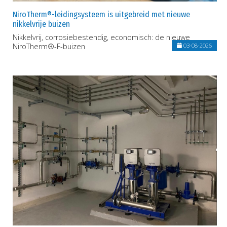
NiroTherm®-leidingsysteem is uitgebreid met nieuwe
nikkelvrije buizen
Nikkelvrij, corrosiebestendig, economisch: de nieuwe
NiroTherm®-F-buizen
03-08-2026