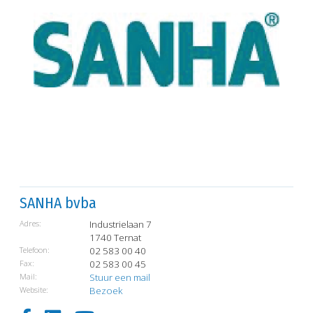
SANHA bvba
Adres:
Industrielaan 7
1740 Ternat
Telefoon:
02 583 00 40
Fax:
02 583 00 45
Mail:
Stuur een mail
Website:
Bezoek