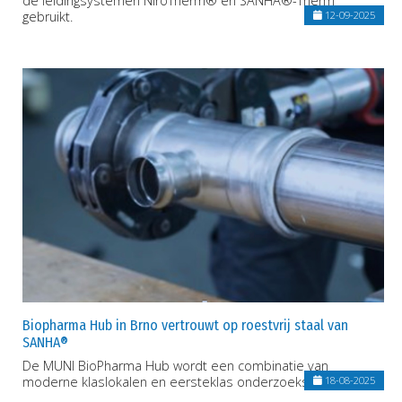
de leidingsystemen NiroTherm® en SANHA®-Therm
gebruikt.
12-09-2025
Biopharma Hub in Brno vertrouwt op roestvrij staal van
SANHA®
De MUNI BioPharma Hub wordt een combinatie van
moderne klaslokalen en eersteklas onderzoeksfaciliteiten.
18-08-2025