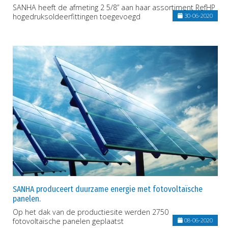
SANHA heeft de afmeting 2 5/8” aan haar assortiment RefHP
hogedruksoldeerfittingen toegevoegd
30-06-2020
SANHA produceert duurzame energie met fotovoltaïsche
panelen.
Op het dak van de productiesite werden 2750
fotovoltaïsche panelen geplaatst
08-06-2020