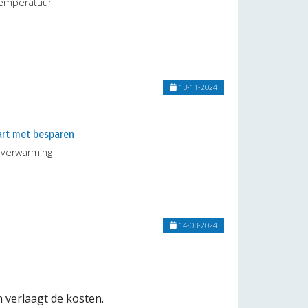
temperatuur
13-11-2024
art met besparen
everwarming
14-03-2024
verlaagt de kosten.