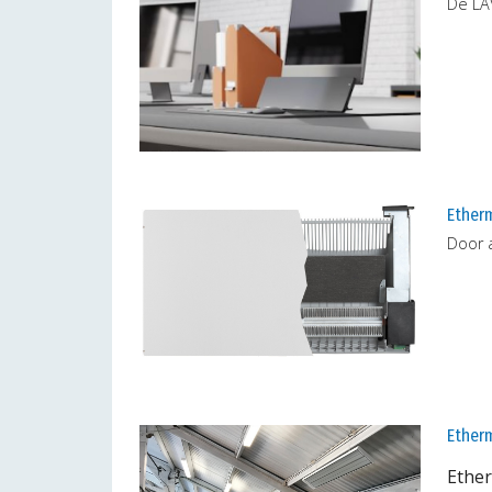
De LA
Ether
Door 
Etherm
Ether