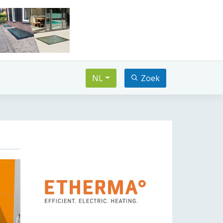
NL
Zoek
xt