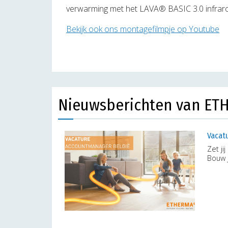
verwarming met het LAVA® BASIC 3.0 infraroo
Bekijk ook ons montagefilmpje op Youtube
Nieuwsberichten van ET
Vacat
Zet ji
Bouw j