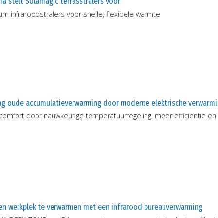
a stelt Solamagic terrasstralers voor
m infraroodstralers voor snelle, flexibele warmte
ng oude accumulatieverwarming door moderne elektrische verwarmi
omfort door nauwkeurige temperatuurregeling, meer efficiëntie en ee
en werkplek te verwarmen met een infrarood bureauverwarming