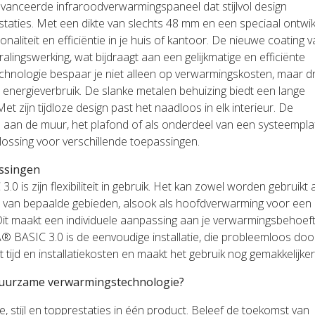
nceerde infraroodverwarmingspaneel dat stijlvol design
aties. Met een dikte van slechts 48 mm en een speciaal ontwi
ionaliteit en efficiëntie in je huis of kantoor. De nieuwe coating 
lingswerking, wat bijdraagt aan een gelijkmatige en efficiënte
echnologie bespaar je niet alleen op verwarmingskosten, maar d
d energieverbruik. De slanke metalen behuizing biedt een lange
t zijn tijdloze design past het naadloos in elk interieur. De
u aan de muur, het plafond of als onderdeel van een systeempl
ossing voor verschillende toepassingen.
ssingen
is zijn flexibiliteit in gebruik. Het kan zowel worden gebruikt 
 van bepaalde gebieden, alsook als hoofdverwarming voor een
 Dit maakt een individuele aanpassing aan je verwarmingsbehoef
® BASIC 3.0 is de eenvoudige installatie, die probleemloos doo
ijd en installatiekosten en maakt het gebruik nog gemakkelijker
duurzame verwarmingstechnologie?
stijl en topprestaties in één product. Beleef de toekomst van