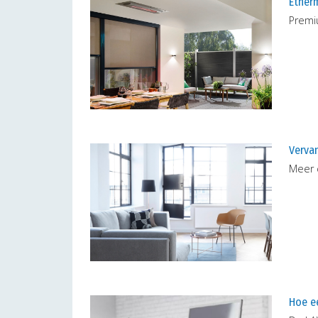
Etherm
Premiu
Verva
Meer c
Hoe e