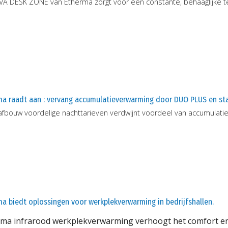
VA DESK ZONE van Etherma zorgt voor een constante, behaaglijke 
ma raadt aan : vervang accumulatieverwarming door DUO PLUS en st
afbouw voordelige nachttarieven verdwijnt voordeel van accumulati
a biedt oplossingen voor werkplekverwarming in bedrijfshallen.
ma infrarood werkplekverwarming verhoogt het comfort en 