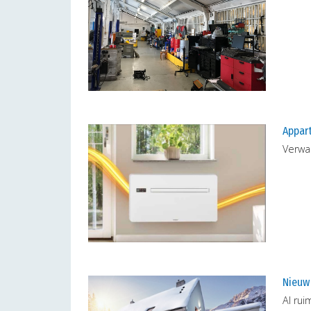
Appar
Verwar
Nieuw
Al ru