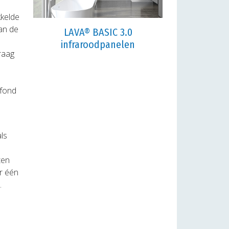
kkelde
van de
LAVA® BASIC 3.0
infraroodpanelen
raag
afond
als
ten
r één
.