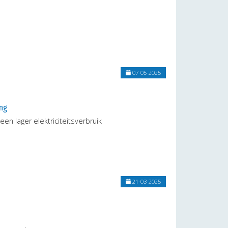
07-05-2025
ng
n lager elektriciteitsverbruik
21-03-2025