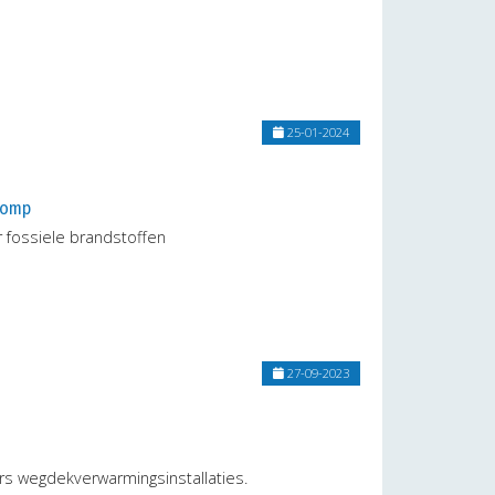
25-01-2024
pomp
r fossiele brandstoffen
27-09-2023
rs wegdekverwarmingsinstallaties.