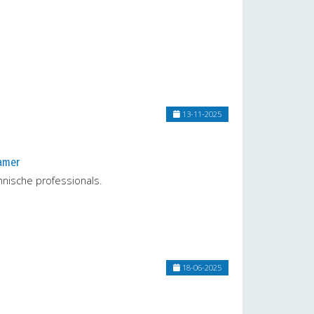
13-11-2025
zamer
hnische professionals.
18-06-2025