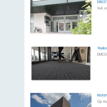
EMCO’s
Vuil, 
Toeko
EMCO 
Histo
Op ma