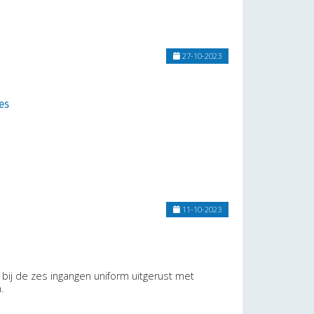
27-10-2023
es
11-10-2023
bij de zes ingangen uniform uitgerust met
.