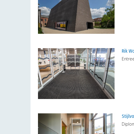
Rik W
Entre
Stijlv
Diplo