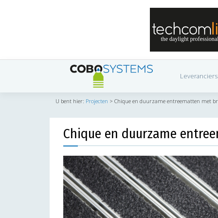
Leveranciers
U bent hier:
Projecten
>
Chique en duurzame entreematten met bree
Chique en duurzame entreem