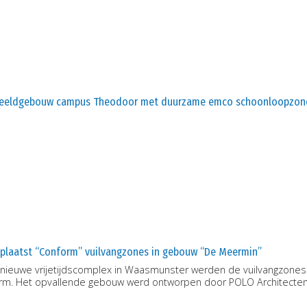
eeldgebouw campus Theodoor met duurzame emco schoonloopzon
plaatst “Conform” vuilvangzones in gebouw “De Meermin”
 nieuwe vrijetijdscomplex in Waasmunster werden de vuilvangzones 
rm. Het opvallende gebouw werd ontworpen door POLO Architecten