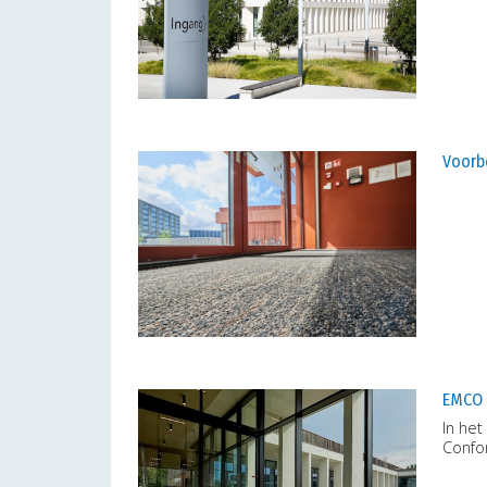
Voorb
EMCO 
In het
Confo