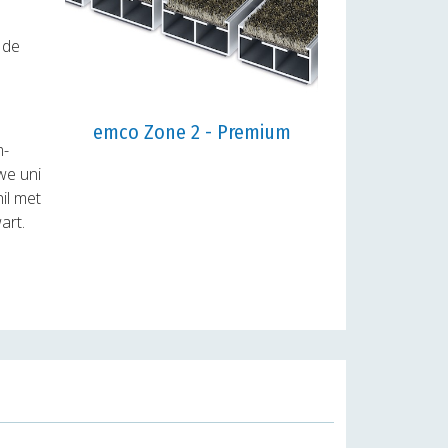
 de
emco Zone 2 - Premium
m-
we uni
il met
art.