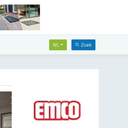
NL
Zoek