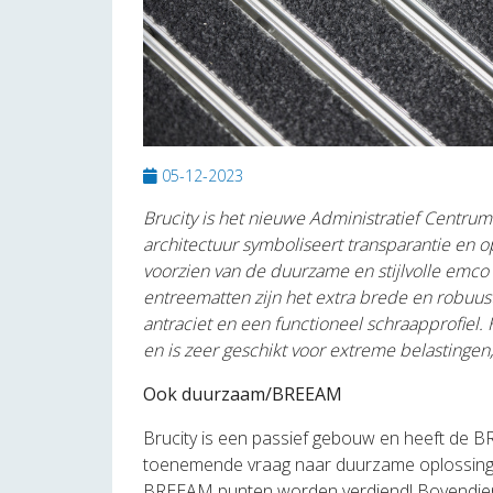
05-12-2023
Brucity is het nieuwe Administratief Centr
architectuur symboliseert transparantie en 
voorzien van de duurzame en stijlvolle emc
entreematten zijn het extra brede en robuust
antraciet en een functioneel schraapprofiel. 
en is zeer geschikt voor extreme belastingen, 
Ook duurzaam/BREEAM
Brucity is een passief gebouw en heeft de B
toenemende vraag naar duurzame oplossinge
BREEAM punten worden verdiend! Bovendien 