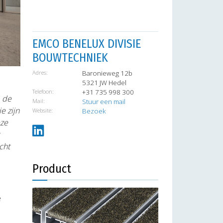
EMCO BENELUX DIVISIE
BOUWTECHNIEK
Adres:
Baronieweg 12b
5321 JW Hedel
Telefoon:
+31 735 998 300
, de
Mail:
Stuur een mail
e zijn
Website:
Bezoek
eze
cht
Product
e