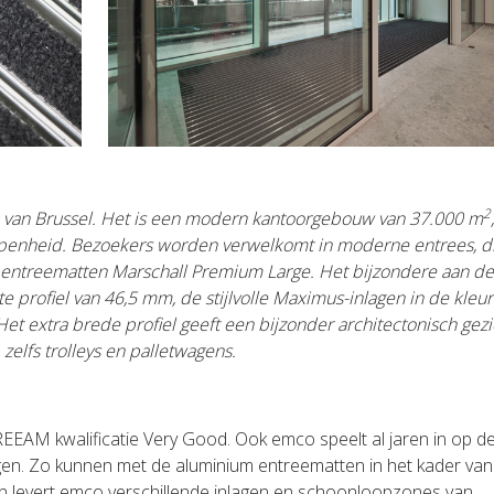
2
um van Brussel. Het is een modern kantoorgebouw van 37.000 m
openheid. Bezoekers worden verwelkomt in moderne entrees, di
o entreematten Marschall Premium Large. Het bijzondere aan d
e profiel van 46,5 mm, de stijlvolle Maximus-inlagen in de kleur
Het extra brede profiel geeft een bijzonder architectonisch gezi
zelfs trolleys en palletwagens.
REEAM kwalificatie Very Good. Ook emco speelt al jaren in op d
n. Zo kunnen met de aluminium entreematten in het kader van
levert emco verschillende inlagen en schoonloopzones van